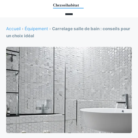
Accueil
›
Équipement
›
Carrelage salle de bain : conseils pour
un choix idéal